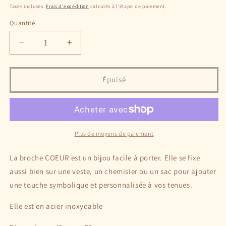
habituel
promotionnel
Taxes incluses.
Frais d'expédition
calculés à l'étape de paiement.
Quantité
Réduire
Augmenter
la
la
quantité
quantité
de
de
Épuisé
La
La
broche
broche
COEUR
COEUR
Plus de moyens de paiement
La broche COEUR est un bijou facile à porter. Elle se fixe
aussi bien sur une veste, un chemisier ou un sac pour ajouter
une touche symbolique et personnalisée à vos tenues.
Elle est en acier inoxydable